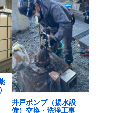
薬
）
井戸ポンプ（揚水設
備）交換・洗浄工事