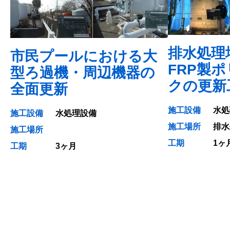
排水処理
市民プールにおける大
FRP製
型ろ過機・周辺機器の
クの更新
全面更新
施工設備
水処
施工設備
水処理設備
施工場所
排水
施工場所
工期
1ヶ
工期
3ヶ月