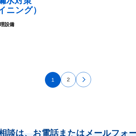
漏水対策
ライニング）
理設備
2
＞
1
相談は、
お電話またはメールフォ