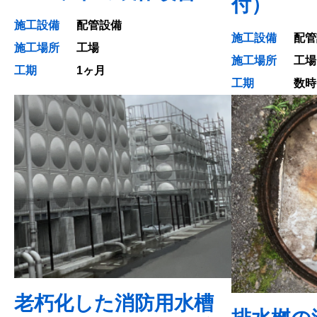
付）
施工設備
配管設備
施工設備
配管
施工場所
工場
施工場所
工場
工期
1ヶ月
工期
数時
老朽化した消防用水槽