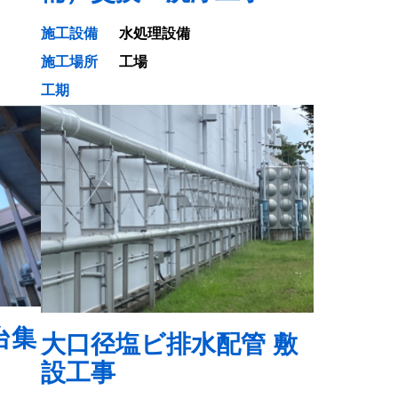
施工設備
水処理設備
施工場所
工場
工期
台集
大口径塩ビ排水配管 敷
設工事