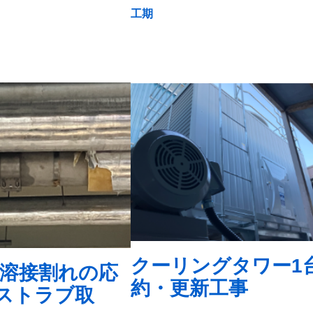
工期
クーリングタワー1
 溶接割れの応
約・更新工事
ストラブ取