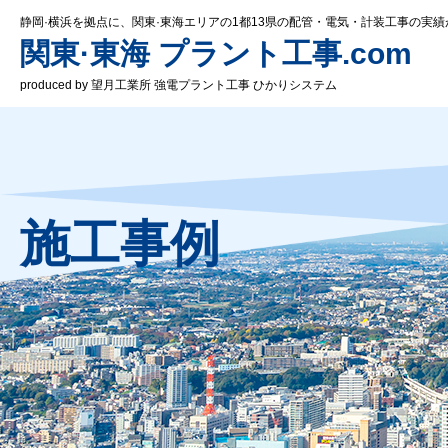
静岡·横浜を拠点に、関東·東海エリアの1都13県の配管・電気・計装工事の実績
関東·東海 プラント工事.com
produced by 望月工業所 強電プラント工事 ひかりシステム
施工事例