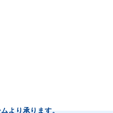
ームより
承ります。