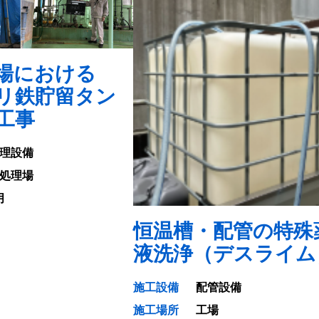
場における
ポリ鉄貯留タン
工事
理設備
処理場
月
恒温槽・配管の特殊
液洗浄（デスライム
施工設備
配管設備
施工場所
工場