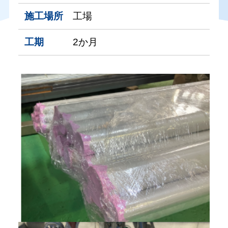
施工場所
工場
工期
2か月