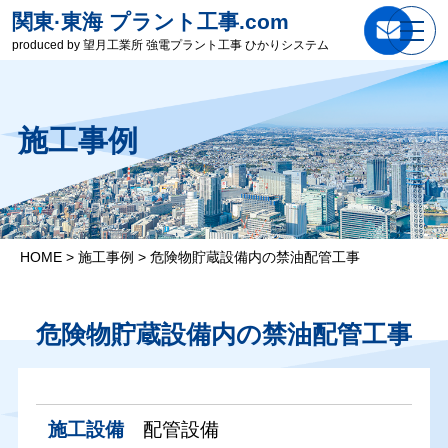
関東·東海 プラント工事.com
produced by 望月工業所 強電プラント工事 ひかりシステム
施工事例
HOME
>
施工事例
>
危険物貯蔵設備内の禁油配管工事
危険物貯蔵設備内の禁油配管工事
施工設備
配管設備