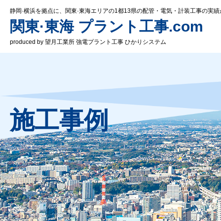
静岡·横浜を拠点に、関東·東海エリアの1都13県の配管・電気・計装工事の実績
関東·東海 プラント工事.com
produced by 望月工業所 強電プラント工事 ひかりシステム
施工事例