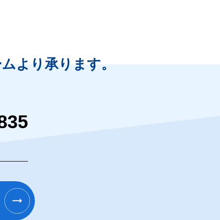
ームより
承ります。
835