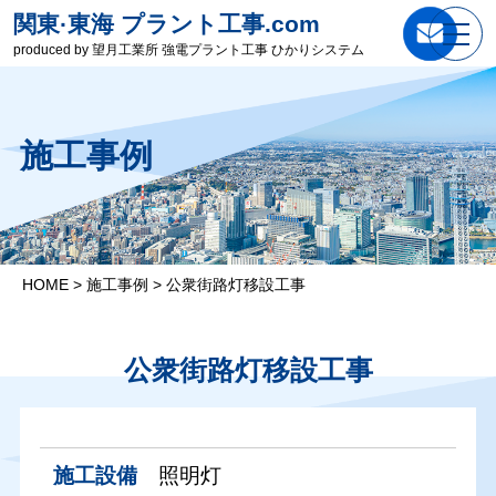
関東·東海 プラント工事.com
produced by 望月工業所 強電プラント工事 ひかりシステム
施工事例
HOME
>
施工事例
>
公衆街路灯移設工事
公衆街路灯移設工事
施工設備
照明灯