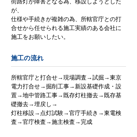
街路灯が障害となる為、移設しようとした
が、
仕様や手続きが複雑の為、所轄官庁との打
合せから任せられる施工実績のある会社に
施工をお願いしたい。
施工の流れ
所轄官庁と打合せ→現場調査→試掘→東京
電力打合せ→掘削工事→新設基礎作成・設
置→地中管路工事→既存灯柱撤去→既存基
礎撤去→埋戻し→
灯柱移設→点灯試験→官庁手続き→東電検
査→官庁検査→施主検査→完成