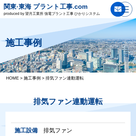
関東·東海 プラント工事.com
produced by 望月工業所 強電プラント工事 ひかりシステム
施工事例
HOME
>
施工事例
>
排気ファン連動運転
排気ファン連動運転
施工設備
排気ファン