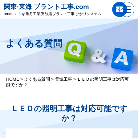
関東·東海 プラント工事.com
produced by 望月工業所 強電プラント工事 ひかりシステム
よくある質問
HOME
>
よくある質問
>
電気工事
>
ＬＥＤの照明工事は対応可
能ですか？
ＬＥＤの照明工事は対応可能です
か？