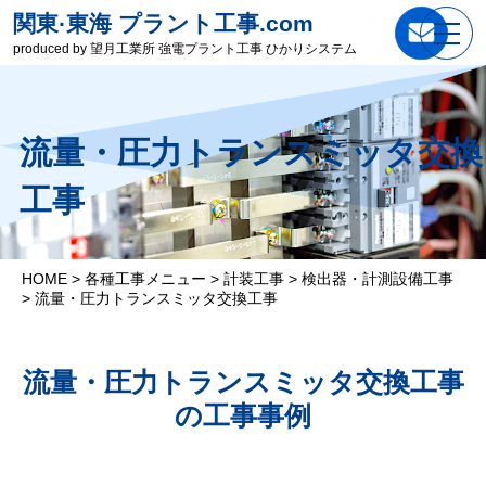
関東·東海 プラント工事.com
produced by 望月工業所 強電プラント工事 ひかりシステム
流量・圧力トランスミッタ交換
工事
HOME
>
各種工事メニュー
>
計装工事
>
検出器・計測設備工事
>
流量・圧力トランスミッタ交換工事
流量・圧力トランスミッタ交換工事
の工事事例