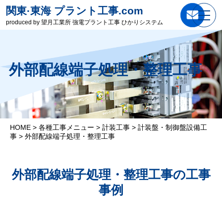
関東·東海 プラント工事.com
produced by 望月工業所 強電プラント工事 ひかりシステム
外部配線端子処理・整理工事
HOME
>
各種工事メニュー
>
計装工事
>
計装盤・制御盤設備工
事
>
外部配線端子処理・整理工事
外部配線端子処理・整理工事の工事
事例